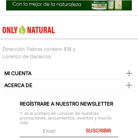
Dirección. Febres cordero 818 y
Lorenzo de Garaicoa
MI CUENTA
ACERCA DE
REGÍSTRARE A NUESTRO NEWSLETTER
Y sé el primero en conocer de nuestras
promociones, lanzamientos, eventos y mucho
más.
SUSCRIBIR