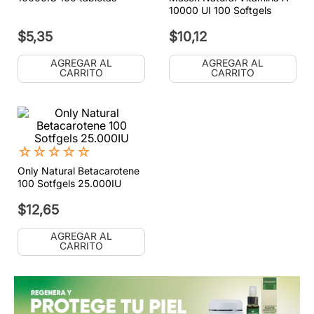
10000 UI 100 Softgels
$
5
,
35
$
10
,
12
AGREGAR AL
AGREGAR AL
CARRITO
CARRITO
☆
☆
☆
☆
☆
Only Natural Betacarotene
100 Sotfgels 25.000IU
$
12
,
65
AGREGAR AL
CARRITO