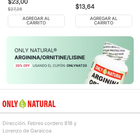
$
23
,
00
$
13
,
64
$
27
,
28
AGREGAR AL
AGREGAR AL
CARRITO
CARRITO
Dirección. Febres cordero 818 y
Lorenzo de Garaicoa