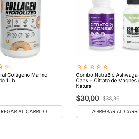
☆
☆
☆
☆
☆
☆
☆
ral Colágeno Marino
Combo NutraBio Ashwaga
do 1 Lb
Caps + Citrato de Magnesi
Natural
$
30
,
00
$
38
,
36
REGAR AL CARRITO
AGREGAR AL CARR