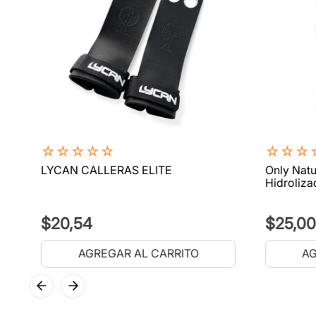
☆
☆
☆
☆
☆
☆
☆
☆
LYCAN CALLERAS ELITE
Only Natu
Hidroliza
$
20
,
54
$
25
,
00
AGREGAR AL CARRITO
AG