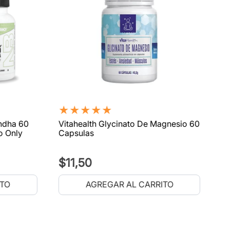
★
★
★
★
★
ndha 60
Vitahealth Glycinato De Magnesio 60
o Only
Capsulas
$
11
,
50
ITO
AGREGAR AL CARRITO