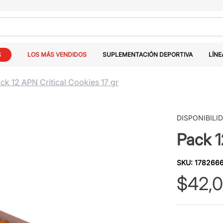
S
LOS MÁS VENDIDOS
SUPLEMENTACIÓN DEPORTIVA
LÍNE
ck 12 APN Critical Cookies 17 gr
DISPONIBILI
Pack 1
SKU
:
178266
$
42
,
0