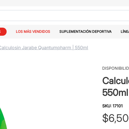
S
LOS MÁS VENDIDOS
SUPLEMENTACIÓN DEPORTIVA
LÍNE
Calculosin Jarabe Quantumpharm | 550ml
DISPONIBILI
Calcu
550ml
SKU
:
17101
$
6
,
50