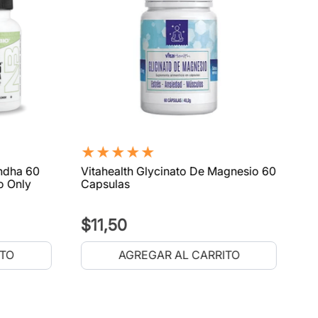
★
★
★
★
★
ndha 60
Vitahealth Glycinato De Magnesio 60
o Only
Capsulas
$
11
,
50
ITO
AGREGAR AL CARRITO