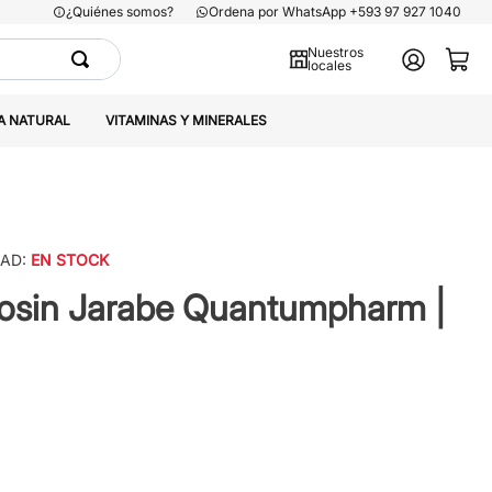
¿Quiénes somos?
Ordena por WhatsApp +593 97 927 1040
Nuestros
locales
A NATURAL
VITAMINAS Y MINERALES
DAD:
EN STOCK
losin Jarabe Quantumpharm |