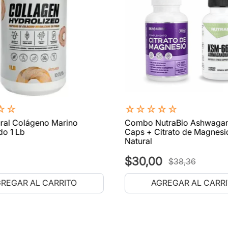
☆
☆
☆
☆
☆
☆
☆
ral Colágeno Marino
Combo NutraBio Ashwaga
do 1 Lb
Caps + Citrato de Magnesi
Natural
$
30
,
00
$
38
,
36
REGAR AL CARRITO
AGREGAR AL CARR