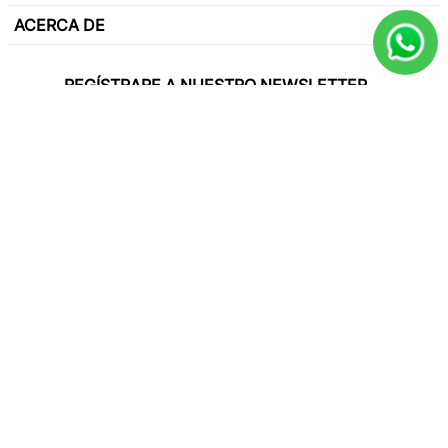
ACERCA DE
REGÍSTRARE A NUESTRO NEWSLETTER
Y sé el primero en conocer de nuestras
promociones, lanzamientos, eventos y mucho
más.
SUSCRIBIR
Paga con todas las tarjetas de crédito
Síguenos en
2025 Only Natural. All rights reverved