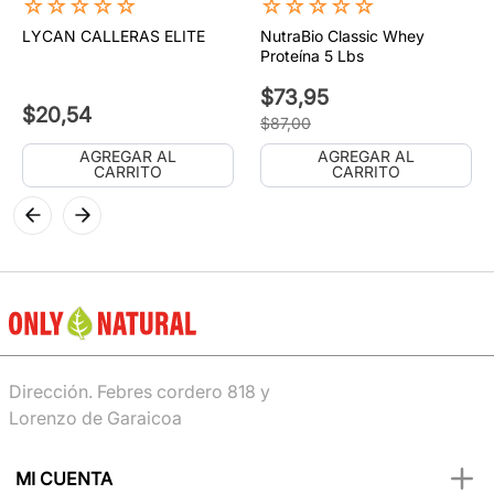
☆
☆
☆
☆
☆
☆
☆
☆
☆
☆
LYCAN CALLERAS ELITE
NutraBio Classic Whey
Proteína 5 Lbs
$
73
,
95
$
20
,
54
$
87
,
00
AGREGAR AL
AGREGAR AL
CARRITO
CARRITO
Dirección. Febres cordero 818 y
Lorenzo de Garaicoa
MI CUENTA