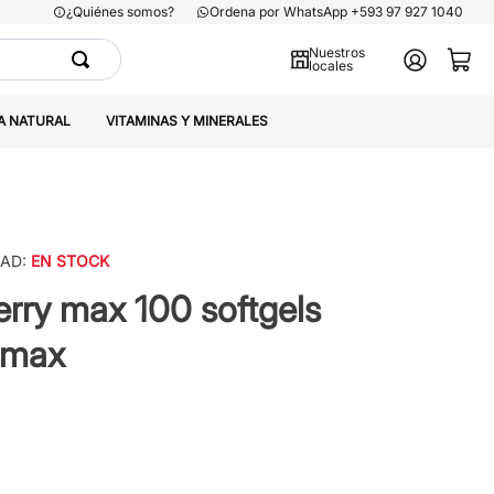
¿Quiénes somos?
Ordena por WhatsApp +593 97 927 1040
Nuestros
locales
A NATURAL
VITAMINAS Y MINERALES
DAD:
EN STOCK
rry max 100 softgels
lmax
1