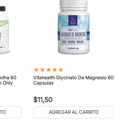
★
★
★
★
★
ndha 60
Vitahealth Glycinato De Magnesio 60
o Only
Capsulas
$
11
,
50
ITO
AGREGAR AL CARRITO