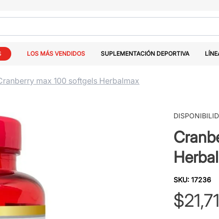
S
LOS MÁS VENDIDOS
SUPLEMENTACIÓN DEPORTIVA
LÍNE
Cranberry max 100 softgels Herbalmax
DISPONIBILI
Cranbe
Herba
SKU
:
17236
$
21
,
7