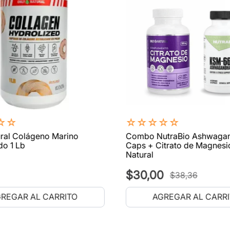
☆
☆
☆
☆
☆
☆
☆
ral Colágeno Marino
Combo NutraBio Ashwaga
do 1 Lb
Caps + Citrato de Magnesi
Natural
$
30
,
00
$
38
,
36
REGAR AL CARRITO
AGREGAR AL CARR