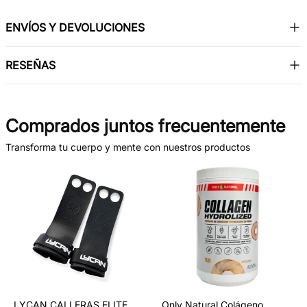
fácilmente en la rutina diaria. Incorporar Digestyc a la
alimentación es una forma sencilla y efectiva de cuidar la
ENVÍOS Y DEVOLUCIONES
salud digestiva y promover un mayor confort después de
las comidas.
RESEÑAS
Comprados juntos frecuentemente
Transforma tu cuerpo y mente con nuestros productos
LYCAN CALLERAS ELITE
Only Natural Colágeno