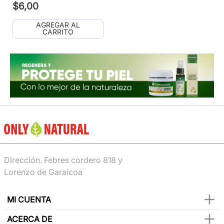
$
6
,
00
AGREGAR AL
CARRITO
Dirección. Febres cordero 818 y
Lorenzo de Garaicoa
MI CUENTA
ACERCA DE