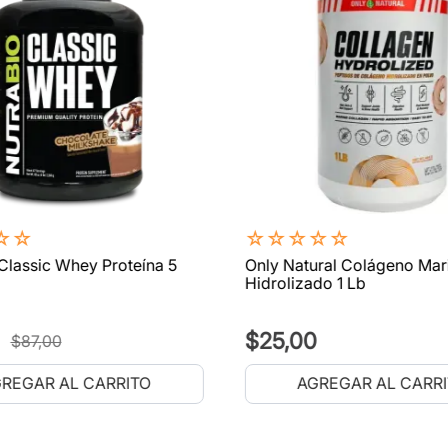
☆
☆
☆
☆
☆
☆
☆
Classic Whey Proteína 5
Only Natural Colágeno Mar
Hidrolizado 1 Lb
$
25
,
00
$
87
,
00
REGAR AL CARRITO
AGREGAR AL CARR