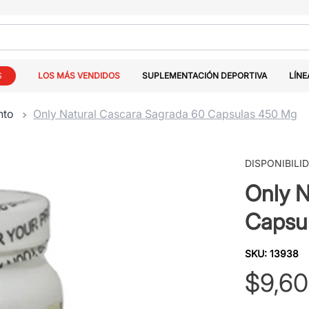
S
LOS MÁS VENDIDOS
SUPLEMENTACIÓN DEPORTIVA
LÍNE
nto
Only Natural Cascara Sagrada 60 Capsulas 450 Mg
DISPONIBILI
Only N
Capsu
SKU
:
13938
$
9
,
60