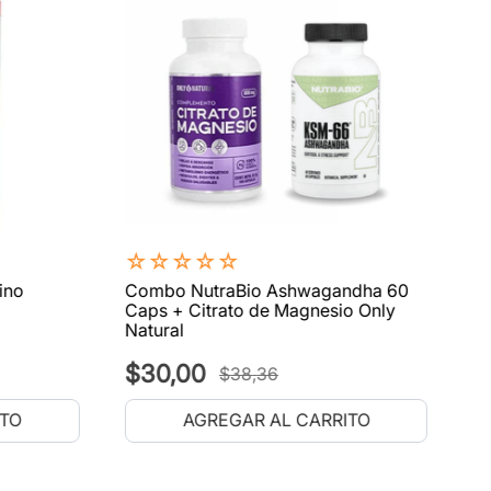
☆
☆
☆
☆
☆
ino
Combo NutraBio Ashwagandha 60
Caps + Citrato de Magnesio Only
Natural
$
30
,
00
$
38
,
36
ITO
AGREGAR AL CARRITO