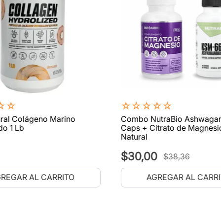
☆
☆
☆
☆
☆
☆
☆
ral Colágeno Marino
Combo NutraBio Ashwaga
do 1 Lb
Caps + Citrato de Magnesi
Natural
$
30
,
00
$
38
,
36
REGAR AL CARRITO
AGREGAR AL CARR