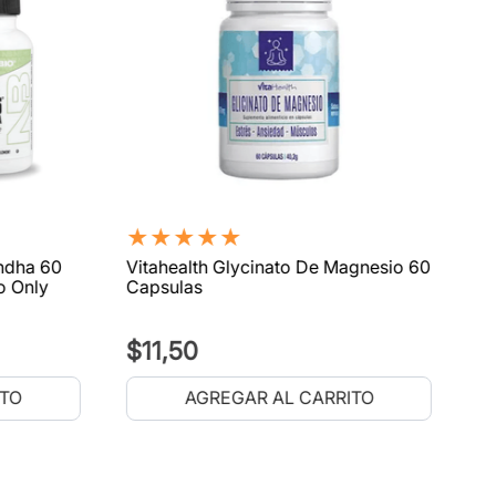
★
★
★
★
★
ndha 60
Vitahealth Glycinato De Magnesio 60
o Only
Capsulas
$
11
,
50
ITO
AGREGAR AL CARRITO