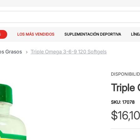
S
LOS MÁS VENDIDOS
SUPLEMENTACIÓN DEPORTIVA
LÍNE
os Grasos
Triple Omega 3-6-9 120 Softgels
DISPONIBILI
Triple
SKU
:
17078
$
16
,
1