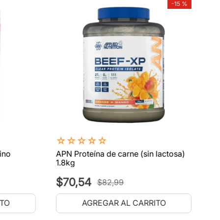
-
15 %
☆
☆
☆
☆
☆
ino
APN Proteína de carne (sin lactosa)
1.8kg
$
70
,
54
$
82
,
99
ITO
AGREGAR AL CARRITO