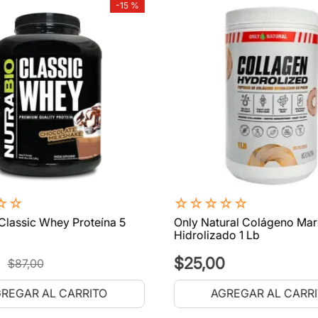
-
15 %
☆
☆
☆
☆
☆
☆
☆
Classic Whey Proteína 5
Only Natural Colágeno Mar
Hidrolizado 1 Lb
$
25
,
00
$
87
,
00
REGAR AL CARRITO
AGREGAR AL CARR