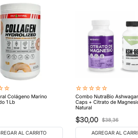
☆
☆
☆
☆
☆
☆
☆
ral Colágeno Marino
Combo NutraBio Ashwaga
do 1 Lb
Caps + Citrato de Magnesi
Natural
$
30
,
00
$
38
,
36
REGAR AL CARRITO
AGREGAR AL CARR