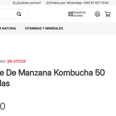
¿Quiénes somos?
Ordena por WhatsApp +593 97 927 1040
Nuestros
locales
A NATURAL
VITAMINAS Y MINERALES
DAD:
EN STOCK
re De Manzana Kombucha 50
las
0