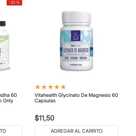
-
22 %
★
★
★
★
★
ndha 60
Vitahealth Glycinato De Magnesio 60
o Only
Capsulas
$
11
,
50
ITO
AGREGAR AL CARRITO