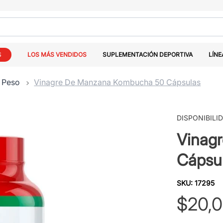
S
LOS MÁS VENDIDOS
SUPLEMENTACIÓN DEPORTIVA
LÍNE
 Peso
Vinagre De Manzana Kombucha 50 Cápsulas
DISPONIBILI
Vinag
Cápsu
SKU
:
17295
$
20
,
0