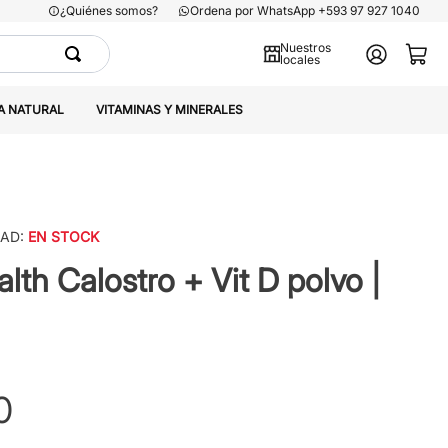
¿Quiénes somos?
Ordena por WhatsApp +593 97 927 1040
Nuestros
locales
A NATURAL
VITAMINAS Y MINERALES
DAD:
EN STOCK
alth Calostro + Vit D polvo |
0