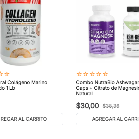
☆
☆
☆
☆
☆
☆
☆
ral Colágeno Marino
Combo NutraBio Ashwaga
do 1 Lb
Caps + Citrato de Magnesi
Natural
$
30
,
00
$
38
,
36
REGAR AL CARRITO
AGREGAR AL CARR