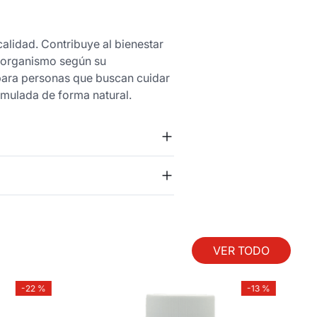
calidad. Contribuye al bienestar
l organismo según su
 para personas que buscan cuidar
umulada de forma natural.
VER TODO
-
22 %
-
13 %