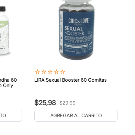
☆
☆
☆
☆
☆
ndha 60
LIRA Sexual Booster 60 Gomitas
o Only
$
25
,
98
$
29
,
99
ITO
AGREGAR AL CARRITO